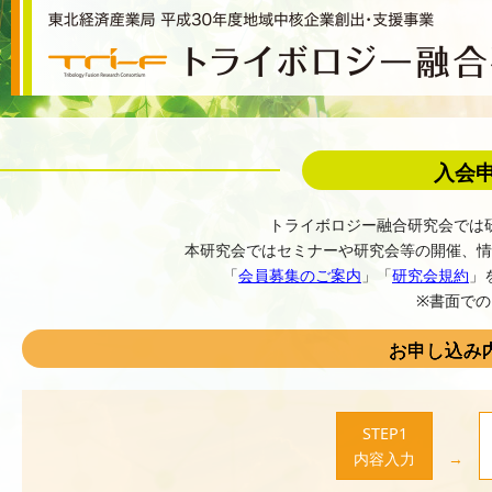
入会
トライボロジー融合研究会では
本研究会ではセミナーや研究会等の開催、情
「
会員募集のご案内
」「
研究会規約
」
※書面で
お申し込み
STEP1
内容入力
→