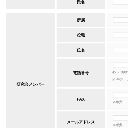
氏名
所属
役職
氏名
ex.）090
電話番号
※ 半角
研究会メンバー
FAX
※半角
メールアドレス
※半角